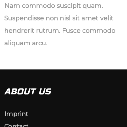
Nam commodo suscipit quam.
Suspendisse non nisl sit amet velit
hendrerit rutrum. Fusce commodo
aliquam arcu.
ABOUT US
Imprint
Contact